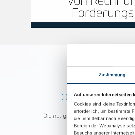
Von Rechnun
Forderung
Zustimmung
Outsourcing-Dien
Auf unseren Internetseiten
Cookies sind kleine Textinfo
erforderlich, um bestimmte F
Die net group Beteiligungen bildet 
die unmittelbar nach Beendi
Bereich der Webanalyse setz
Besuchs unserer Internetsei