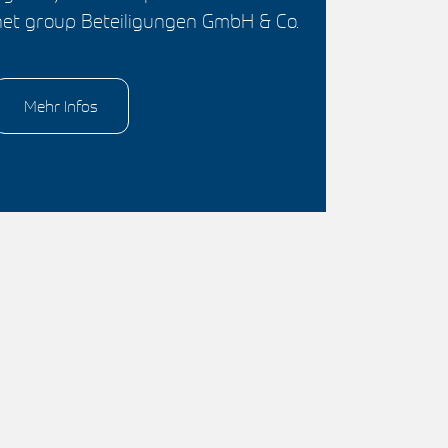
net group Beteiligungen GmbH & Co.
Mehr Infos
Suchen