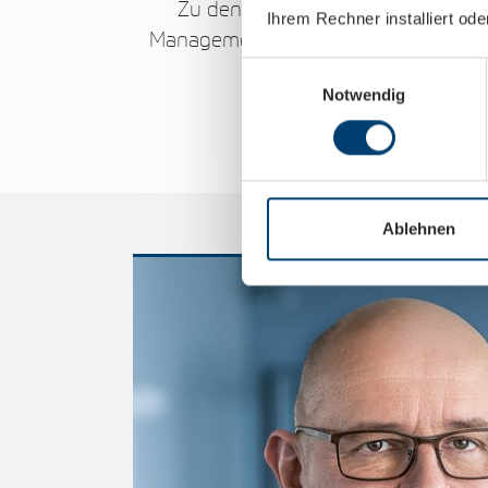
Zu den Leistungen der Unternehm
Ihrem Rechner installiert oder
Management, Abrechnung, CRM-Lösung
Kunden über den gesamt
Einwilligungsauswahl
Notwendig
Ablehnen