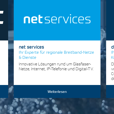
net services
d
Ihr Experte für regionale Breitband-Netze
I
& Dienste
K
Innovative Lösungen rund um Glasfaser-
D
Netze, Internet, IP-Telefonie und Digital-TV.
v
C
d
Weiterlesen