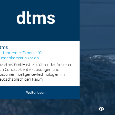
tms
hr führender Experte für
undenkommunikation
ie dtms GmbH ist ein führender Anbieter
on Contact-Center-Lösungen und
ustomer Intelligence-Technologien im
eutschsprachigen Raum.
Weiterlesen