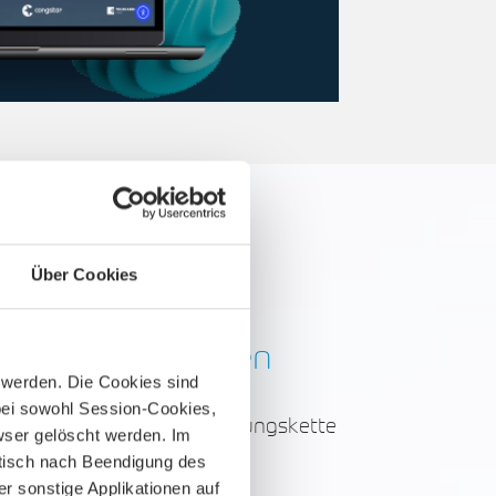
Über Cookies
nikationslösungen
t werden. Die Cookies sind
bei sowohl Session-Cookies,
er die komplette Wertschöpfungskette
wser gelöscht werden. Im
atisch nach Beendigung des
 sonstige Applikationen auf