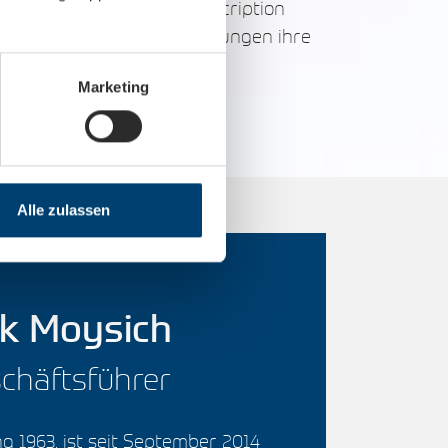
e, Mehrwertdienste, Subscription
et die net group Beteiligungen ihre
 von Geschäftsmodellen.
Marketing
Alle zulassen
rk Moysich
chäftsführer
g 1963, ist seit September 2014