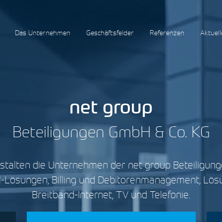
Das Unternehmen
Geschäftsfelder
Referenzen
Aktuell
net group
Beteiligungen GmbH & Co. KG
gestalten die Unternehmen der net group Beteiligun
-Lösungen, Billing und Debitorenmanagement, Lös
Breitband-Internet, TV und Telefonie.