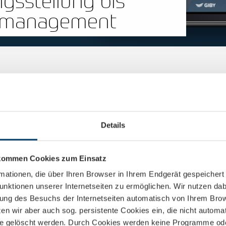
gsstellung bis
smanagement
Details
net group Beteiligungen
stleister für netzbasierte Kommu
 kommen Cookies zum Einsatz
rmationen, die über Ihren Browser in Ihrem Endgerät gespeicher
unktionen unserer Internetseiten zu ermöglichen. Wir nutzen da
als international agierender Outsourcing-Dienstleist
gung des Besuchs der Internetseiten automatisch von Ihrem Bro
netzbasierter Kommunikationslösungen ab.
en wir aber auch sog. persistente Cookies ein, die nicht autom
te gelöscht werden. Durch Cookies werden keine Programme oder