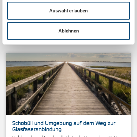
Mithilfe von Spenden finanziert sich der Förderverein
der Klinik für Kinder- und Jugendmedizin in der
Auswahl erlauben
DIAKO Flensburg e.V. und setzt sich mit viel…
Ablehnen
Weiterlesen
Schobüll und Umgebung auf dem Weg zur
Glasfaseranbindung