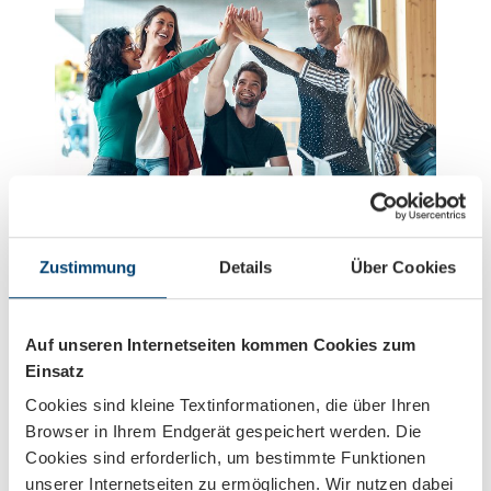
Zustimmung
Details
Über Cookies
Arbeiten bei net group
Gemeinsam Großes gestalten
Auf unseren Internetseiten kommen Cookies zum
Wir fördern Kreativität und Teamwork in einem offenen
und unterstützenden Arbeitsumfeld und bei uns passen
Einsatz
Arbeit und Privatleben unter einen Hut – wir können
Cookies sind kleine Textinformationen, die über Ihren
aber noch mehr! Wirf mal einen Blick auf Deinen
Browser in Ihrem Endgerät gespeichert werden. Die
möglichen Arbeitsalltag und Deine Benefits bei uns.
Cookies sind erforderlich, um bestimmte Funktionen
unserer Internetseiten zu ermöglichen. Wir nutzen dabei
Arbeitsalltag & Benefits