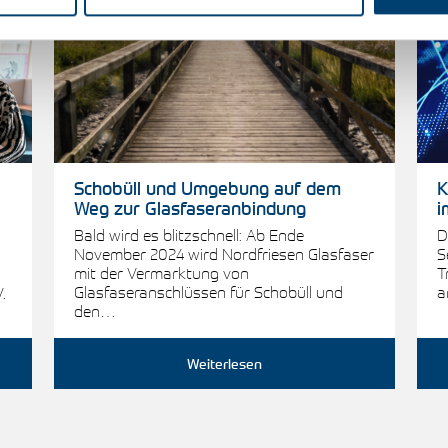
Schobüll und Umgebung auf dem
K
Weg zur Glasfaseranbindung
i
Bald wird es blitzschnell: Ab Ende
D
November 2024 wird Nordfriesen Glasfaser
S
mit der Vermarktung von
T
Glasfaseranschlüssen für Schobüll und
a
.
den…
Weiterlesen